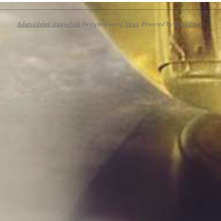
Adatvédelmi irányelvek
Designed using
Neux
. Powered by
WordPress
.