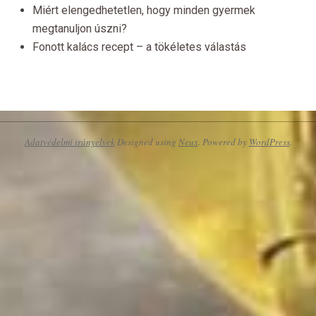
Miért elengedhetetlen, hogy minden gyermek
megtanuljon úszni?
Fonott kalács recept – a tökéletes válastás
Adatvédelmi irányelvek
Designed using
Neux
. Powered by
WordPress
.