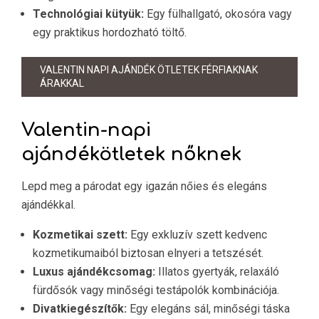
Technológiai kütyük:
Egy fülhallgató, okosóra vagy
egy praktikus hordozható töltő.
VALENTIN NAPI AJÁNDÉK ÖTLETEK FÉRFIAKNAK
ÁRAKKAL
Valentin-napi
ajándékötletek nőknek
Lepd meg a párodat egy igazán nőies és elegáns
ajándékkal.
Kozmetikai szett:
Egy exkluzív szett kedvenc
kozmetikumaiból biztosan elnyeri a tetszését.
Luxus ajándékcsomag:
Illatos gyertyák, relaxáló
fürdősók vagy minőségi testápolók kombinációja.
Divatkiegészítők:
Egy elegáns sál, minőségi táska