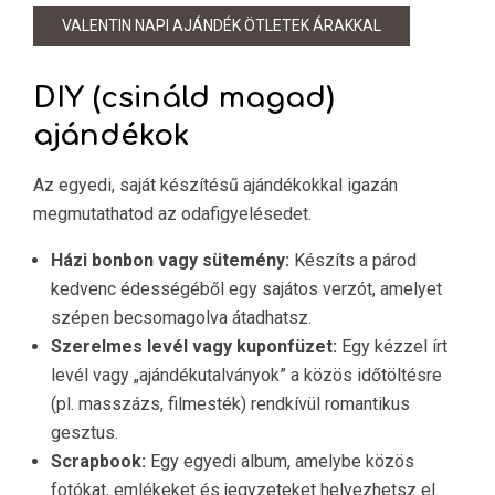
VALENTIN NAPI AJÁNDÉK ÖTLETEK ÁRAKKAL
DIY (csináld magad)
ajándékok
Az egyedi, saját készítésű ajándékokkal igazán
megmutathatod az odafigyelésedet.
Házi bonbon vagy sütemény:
Készíts a párod
kedvenc édességéből egy sajátos verzót, amelyet
szépen becsomagolva átadhatsz.
Szerelmes levél vagy kuponfüzet:
Egy kézzel írt
levél vagy „ajándékutalványok” a közös időtöltésre
(pl. masszázs, filmesték) rendkívül romantikus
gesztus.
Scrapbook:
Egy egyedi album, amelybe közös
fotókat, emlékeket és jegyzeteket helyezhetsz el.