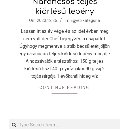
Narancsos teljes
kiőrlésű lepény
2020-
On:
2020.12.26.
In:
Egyéb kategória
12-
Lassan itt az év vége és az idei évben még
26
nem volt der Chef bejegyzés a csapattól.
Úgyhogy megmentve a stáb becsületét jöjjön
egy narancsos teljes kiőrlésű lepény receptje.
A hozzávalók a tésztához: 150 g teljes
kiőrlésű liszt 40 g nyírfacukor 90 g vaj 2
tojássárgája 1 evőkanál hideg víz
CONTINUE READING
Search