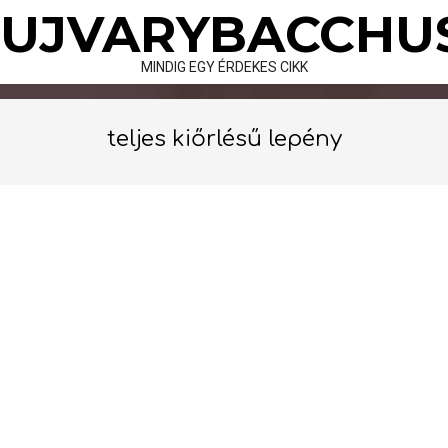
Skip
UJVARYBACCHU
to
content
MINDIG EGY ÉRDEKES CIKK
teljes kiőrlésű lepény