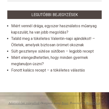
LEGUTÓBBI BEJEGYZÉSEK
Miért vennél drága, egyszer használatos műanyag
kapszulát, ha van jobb megoldás?
Találd meg a tökéletes Valentin-napi ajándékot! –
Ötletek, amelyek biztosan örömet okoznak
Sült gesztenye sütése sütőben – legjobb recept
Miért elengedhetetlen, hogy minden gyermek
megtanuljon úszni?
Fonott kalács recept – a tökéletes válastás
Adatvédelmi irányelvek
Designed using
Neux
. Powered by
WordPress
.