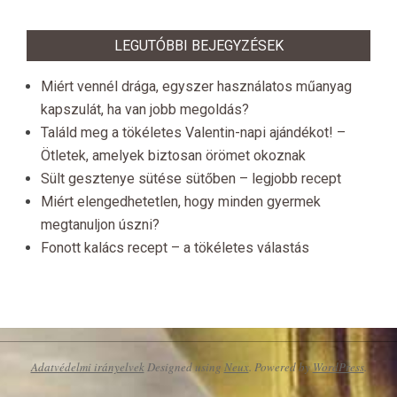
LEGUTÓBBI BEJEGYZÉSEK
Miért vennél drága, egyszer használatos műanyag
kapszulát, ha van jobb megoldás?
Találd meg a tökéletes Valentin-napi ajándékot! –
Ötletek, amelyek biztosan örömet okoznak
Sült gesztenye sütése sütőben – legjobb recept
Miért elengedhetetlen, hogy minden gyermek
megtanuljon úszni?
Fonott kalács recept – a tökéletes válastás
Adatvédelmi irányelvek
Designed using
Neux
. Powered by
WordPress
.