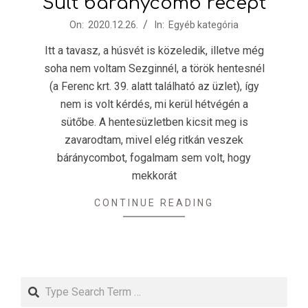
Sült báránycomb recept
2020-
On:
2020.12.26.
In:
Egyéb kategória
12-
Itt a tavasz, a húsvét is közeledik, illetve még
26
soha nem voltam Sezginnél, a török hentesnél
(a Ferenc krt. 39. alatt található az üzlet), így
nem is volt kérdés, mi kerül hétvégén a
sütőbe. A hentesüzletben kicsit meg is
zavarodtam, mivel elég ritkán veszek
báránycombot, fogalmam sem volt, hogy
mekkorát
CONTINUE READING
Search