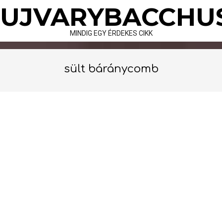
Skip
UJVARYBACCHU
to
content
MINDIG EGY ÉRDEKES CIKK
sült báránycomb