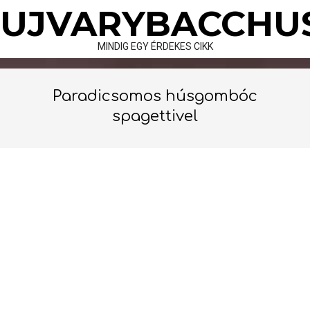
Skip
UJVARYBACCHU
to
content
MINDIG EGY ÉRDEKES CIKK
Paradicsomos húsgombóc
spagettivel