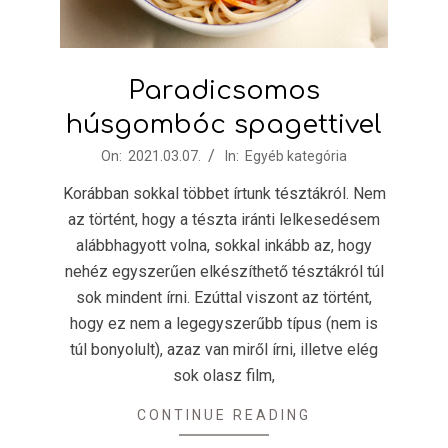
Paradicsomos
húsgombóc spagettivel
2021-
On:
2021.03.07.
In:
Egyéb kategória
03-
Korábban sokkal többet írtunk tésztákról. Nem
07
az történt, hogy a tészta iránti lelkesedésem
alábbhagyott volna, sokkal inkább az, hogy
nehéz egyszerűen elkészíthető tésztákról túl
sok mindent írni. Ezúttal viszont az történt,
hogy ez nem a legegyszerűbb típus (nem is
túl bonyolult), azaz van miről írni, illetve elég
sok olasz film,
CONTINUE READING