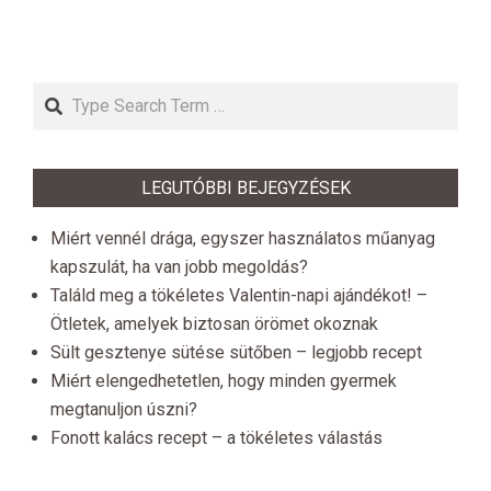
Search
LEGUTÓBBI BEJEGYZÉSEK
Miért vennél drága, egyszer használatos műanyag
kapszulát, ha van jobb megoldás?
Találd meg a tökéletes Valentin-napi ajándékot! –
Ötletek, amelyek biztosan örömet okoznak
Sült gesztenye sütése sütőben – legjobb recept
Miért elengedhetetlen, hogy minden gyermek
megtanuljon úszni?
Fonott kalács recept – a tökéletes válastás