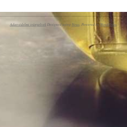
Adatvédelmi irányelvek
Designed using
Neux
. Powered by
WordPress
.