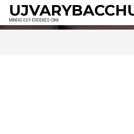
Skip
UJVARYBACCH
to
content
MINDIG EGY ÉRDEKES CIKK