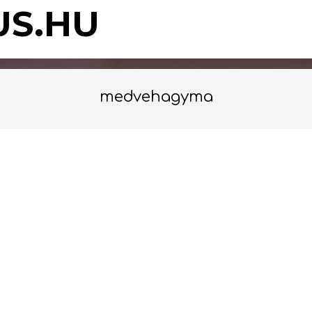
US.HU
medvehagyma