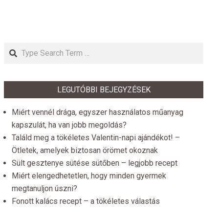
Search
LEGUTÓBBI BEJEGYZÉSEK
Miért vennél drága, egyszer használatos műanyag
kapszulát, ha van jobb megoldás?
Találd meg a tökéletes Valentin-napi ajándékot! –
Ötletek, amelyek biztosan örömet okoznak
Sült gesztenye sütése sütőben – legjobb recept
Miért elengedhetetlen, hogy minden gyermek
megtanuljon úszni?
Fonott kalács recept – a tökéletes válastás