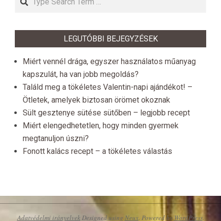
LEGUTÓBBI BEJEGYZÉSEK
Miért vennél drága, egyszer használatos műanyag
kapszulát, ha van jobb megoldás?
Találd meg a tökéletes Valentin-napi ajándékot! –
Ötletek, amelyek biztosan örömet okoznak
Sült gesztenye sütése sütőben – legjobb recept
Miért elengedhetetlen, hogy minden gyermek
megtanuljon úszni?
Fonott kalács recept – a tökéletes válastás
Adatvédelmi irányelvek
Designed using
Neux
. Powered by
WordPress
.