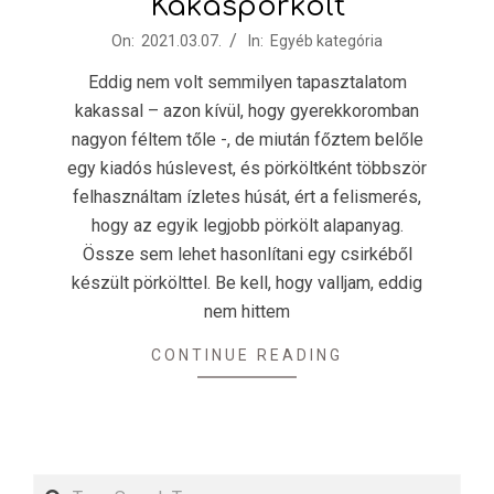
Kakaspörkölt
2021-
On:
2021.03.07.
In:
Egyéb kategória
03-
Eddig nem volt semmilyen tapasztalatom
07
kakassal – azon kívül, hogy gyerekkoromban
nagyon féltem tőle -, de miután főztem belőle
egy kiadós húslevest, és pörköltként többször
felhasználtam ízletes húsát, ért a felismerés,
hogy az egyik legjobb pörkölt alapanyag.
Össze sem lehet hasonlítani egy csirkéből
készült pörkölttel. Be kell, hogy valljam, eddig
nem hittem
CONTINUE READING
Search