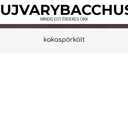
Skip
UJVARYBACCHU
to
content
MINDIG EGY ÉRDEKES CIKK
kakaspörkölt