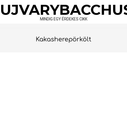
Skip
UJVARYBACCHU
to
content
MINDIG EGY ÉRDEKES CIKK
Kakasherepörkölt