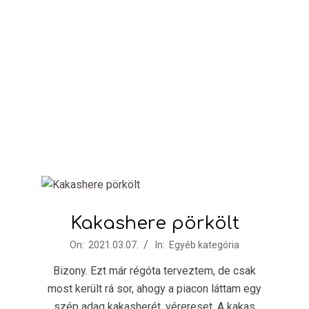
Kakashere pörkölt
2021-
On:
2021.03.07.
In:
Egyéb kategória
03-
Bizony. Ezt már régóta terveztem, de csak
07
most került rá sor, ahogy a piacon láttam egy
szép adag kakasherét, vérereset. A kakas