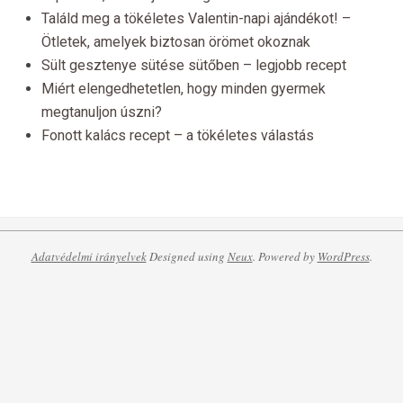
Találd meg a tökéletes Valentin-napi ajándékot! –
Ötletek, amelyek biztosan örömet okoznak
Sült gesztenye sütése sütőben – legjobb recept
Miért elengedhetetlen, hogy minden gyermek
megtanuljon úszni?
Fonott kalács recept – a tökéletes válastás
Adatvédelmi irányelvek
Designed using
Neux
. Powered by
WordPress
.