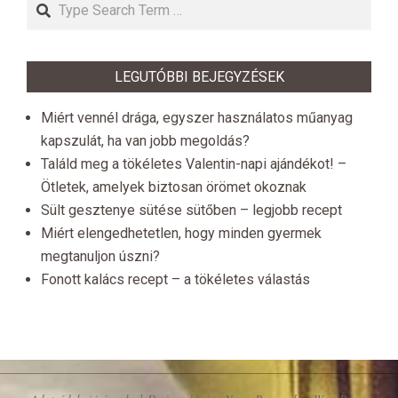
Search
LEGUTÓBBI BEJEGYZÉSEK
Miért vennél drága, egyszer használatos műanyag
kapszulát, ha van jobb megoldás?
Találd meg a tökéletes Valentin-napi ajándékot! –
Ötletek, amelyek biztosan örömet okoznak
Sült gesztenye sütése sütőben – legjobb recept
Miért elengedhetetlen, hogy minden gyermek
megtanuljon úszni?
Fonott kalács recept – a tökéletes válastás