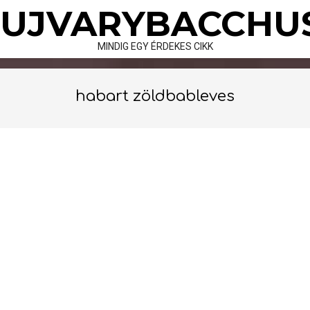
Skip
UJVARYBACCHU
to
content
MINDIG EGY ÉRDEKES CIKK
habart zöldbableves