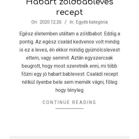
Habart zöldbableves
recept
2020-
On:
2020.12.26.
In:
Egyéb kategória
12-
Egész életemben utáltam a zöldbabot. Eddig a
26
pontig. Az egész család kedvence volt mindig
is ez a leves, én ekkor mindig gyümölcslevest
ettem, vagy semmit. Aztán egyszercsak
beugrott, hogy most szeretnék enni, mi több
főzni egy jó habart bablevest. Családi recept
nélkül ilyenbe bele sem mernék vágni, főleg
hogy tényleg
CONTINUE READING