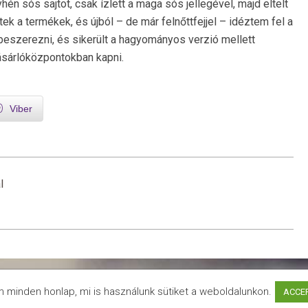
én sós sajtot, csak ízlett a maga sós jellegével, majd eltelt
tek a termékek, és újból – de már felnőttfejjel – idéztem fel a
beszerezni, és sikerült a hagyományos verzió mellett
vásárlóközpontokban kapni.
Viber
l
Adatvédelmi irányelvek
Designed using
Neux
. Powered by
WordPress
.
minden honlap, mi is használunk sütiket a weboldalunkon.
ACCE