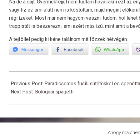
Na de a sajt. Gyermekfejjel nem tudtam hova rakni ezt az enyh
vagy tíz év, ami alatt nem is kóstoltam, majd megint előkerül
régi ízeket. Most már nem hagyom veszni, tudom, hol lehet 
trappistát is beszerezni, ami azért más ízű, mint amit a be
A tejföllel pedig ki kéne találnom mit főzzek hétvégén.
Messenger
Facebook
WhatsApp
2021-
03-
Previous Post:
Paradicsomos fusili sütőtökkel és spenótta
07
Next Post:
Bolognai spagetti
Ahogy majdnem 