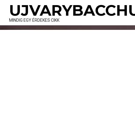
Skip
UJVARYBACCH
to
content
MINDIG EGY ÉRDEKES CIKK