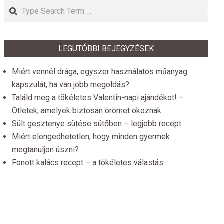
Search
LEGUTÓBBI BEJEGYZÉSEK
Miért vennél drága, egyszer használatos műanyag
kapszulát, ha van jobb megoldás?
Találd meg a tökéletes Valentin-napi ajándékot! –
Ötletek, amelyek biztosan örömet okoznak
Sült gesztenye sütése sütőben – legjobb recept
Miért elengedhetetlen, hogy minden gyermek
megtanuljon úszni?
Fonott kalács recept – a tökéletes válastás