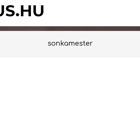
US.HU
sonkamester