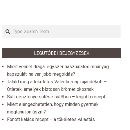
Search
LEGUTÓBBI BEJEGYZÉSEK
Miért vennél drága, egyszer használatos műanyag
kapszulát, ha van jobb megoldás?
Találd meg a tökéletes Valentin-napi ajándékot! –
Ötletek, amelyek biztosan örömet okoznak
Sült gesztenye sütése sütőben – legjobb recept
Miért elengedhetetlen, hogy minden gyermek
megtanuljon úszni?
Fonott kalács recept – a tökéletes válastás