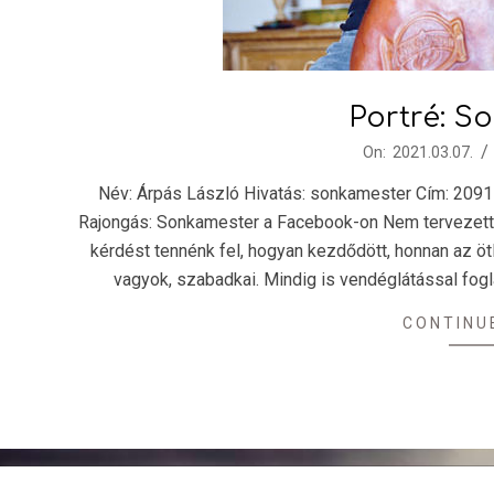
Portré: S
2021-
On:
2021.03.07.
03-
Név: Árpás László Hivatás: sonkamester Cím: 2091 
07
Rajongás: Sonkamester a Facebook-on Nem tervezett 
kérdést tennénk fel, hogyan kezdődött, honnan az ö
vagyok, szabadkai. Mindig is vendéglátással fog
CONTINU