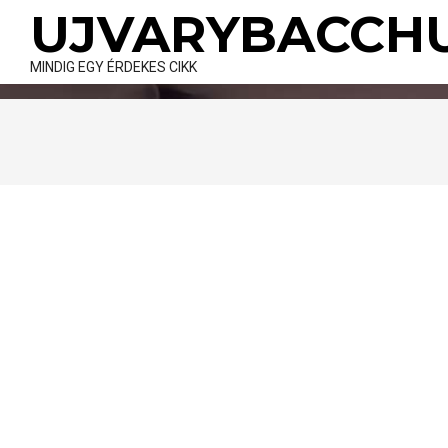
Skip
UJVARYBACCH
to
content
MINDIG EGY ÉRDEKES CIKK