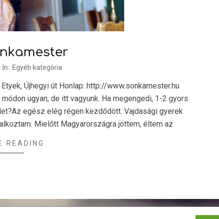
onkamester
In:
Egyéb kategória
Etyek, Újhegyi út Honlap: http://www.sonkamester.hu
módon ugyan, de itt vagyunk. Ha megengedi, 1-2 gyors
tlet?Az egész elég régen kezdődött. Vajdasági gyerek
lalkoztam. Mielőtt Magyarországra jöttem, éltem az
E READING