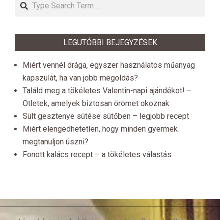
Search
LEGUTÓBBI BEJEGYZÉSEK
Miért vennél drága, egyszer használatos műanyag
kapszulát, ha van jobb megoldás?
Találd meg a tökéletes Valentin-napi ajándékot! –
Ötletek, amelyek biztosan örömet okoznak
Sült gesztenye sütése sütőben – legjobb recept
Miért elengedhetetlen, hogy minden gyermek
megtanuljon úszni?
Fonott kalács recept – a tökéletes válastás