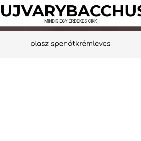
Skip
UJVARYBACCHU
to
content
MINDIG EGY ÉRDEKES CIKK
olasz spenótkrémleves