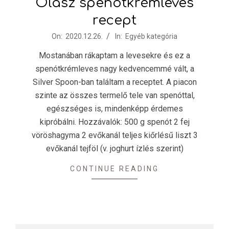
Olasz spenótkrémleves
recept
2020-
On:
2020.12.26.
In:
Egyéb kategória
12-
Mostanában rákaptam a levesekre és ez a
26
spenótkrémleves nagy kedvencemmé vált, a
Silver Spoon-ban találtam a receptet. A piacon
szinte az összes termelő tele van spenóttal,
egészséges is, mindenképp érdemes
kipróbálni. Hozzávalók: 500 g spenót 2 fej
vöröshagyma 2 evőkanál teljes kiőrlésű liszt 3
evőkanál tejföl (v. joghurt ízlés szerint)
CONTINUE READING