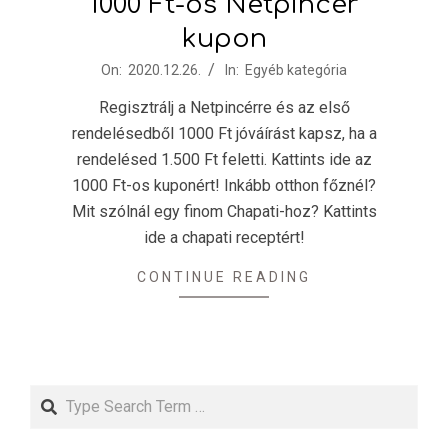
1000 Ft-os Netpincér
kupon
2020-
On:
2020.12.26.
In:
Egyéb kategória
12-
Regisztrálj a Netpincérre és az első
26
rendelésedből 1000 Ft jóváírást kapsz, ha a
rendelésed 1.500 Ft feletti. Kattints ide az
1000 Ft-os kuponért! Inkább otthon főznél?
Mit szólnál egy finom Chapati-hoz? Kattints
ide a chapati receptért!
CONTINUE READING
Search