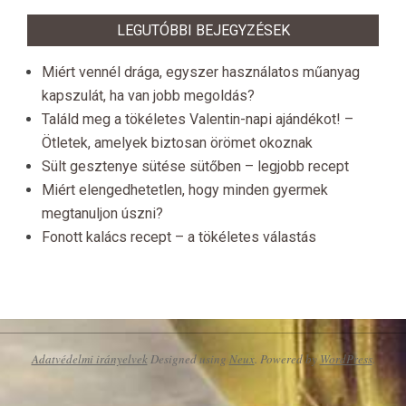
LEGUTÓBBI BEJEGYZÉSEK
Miért vennél drága, egyszer használatos műanyag
kapszulát, ha van jobb megoldás?
Találd meg a tökéletes Valentin-napi ajándékot! –
Ötletek, amelyek biztosan örömet okoznak
Sült gesztenye sütése sütőben – legjobb recept
Miért elengedhetetlen, hogy minden gyermek
megtanuljon úszni?
Fonott kalács recept – a tökéletes válastás
Adatvédelmi irányelvek
Designed using
Neux
. Powered by
WordPress
.