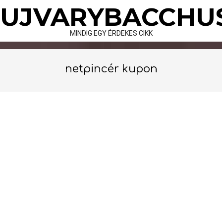
Skip
UJVARYBACCHU
to
content
MINDIG EGY ÉRDEKES CIKK
netpincér kupon