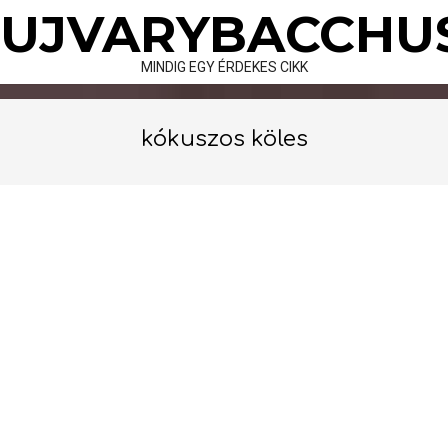
Skip
UJVARYBACCHU
to
content
MINDIG EGY ÉRDEKES CIKK
kókuszos köles