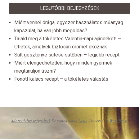
LEGUTÓBBI BEJEGYZÉSEK
Miért vennél drága, egyszer használatos műanyag
kapszulát, ha van jobb megoldás?
Találd meg a tökéletes Valentin-napi ajándékot! –
Ötletek, amelyek biztosan örömet okoznak
Sült gesztenye sütése sütőben – legjobb recept
Miért elengedhetetlen, hogy minden gyermek
megtanuljon úszni?
Fonott kalács recept – a tökéletes válastás
Adatvédelmi irányelvek
Designed using
Neux
. Powered by
WordPress
.