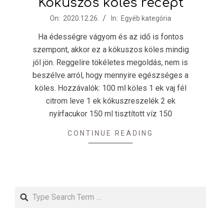
Kókuszos köles recept
2020-
On:
2020.12.26.
In:
Egyéb kategória
12-
Ha édességre vágyom és az idő is fontos
26
szempont, akkor ez a kókuszos köles mindig
jól jön. Reggelire tökéletes megoldás, nem is
beszélve arról, hogy mennyire egészséges a
köles. Hozzávalók: 100 ml köles 1 ek vaj fél
citrom leve 1 ek kókuszreszelék 2 ek
nyírfacukor 150 ml tisztított víz 150
CONTINUE READING
Search