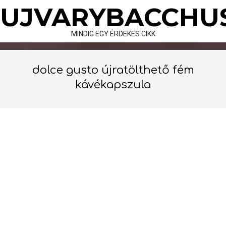
Skip
UJVARYBACCHU
to
content
MINDIG EGY ÉRDEKES CIKK
dolce gusto újratölthető fém
kávékapszula