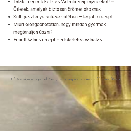
Találd meg a tökéletes Valentin-napi ajándékot! –
Ötletek, amelyek biztosan örömet okoznak
Sült gesztenye sütése sütőben – legjobb recept
Miért elengedhetetlen, hogy minden gyermek
megtanuljon úszni?
Fonott kalács recept – a tökéletes válastás
Adatvédelmi irányelvek
Designed using
Neux
. Powered by
WordPress
.