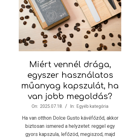
Miért vennél drága,
egyszer használatos
műanyag kapszulát, ha
van jobb megoldás?
2025-
On:
2025.07.18.
In:
Egyéb kategória
07-
Ha van otthon Dolce Gusto kávéfőződ, akkor
18
biztosan ismered a helyzetet: reggel egy
gyors kapszula, lefőzöd, megiszod, majd