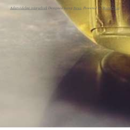
Adatvédelmi irányelvek
Designed using
Neux
. Powered by
WordPress
.