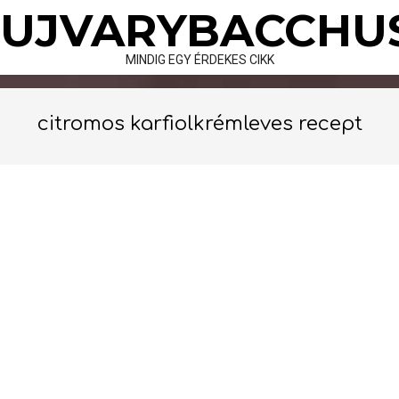
Skip
UJVARYBACCHU
to
content
MINDIG EGY ÉRDEKES CIKK
citromos karfiolkrémleves recept