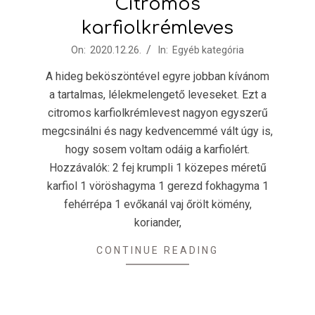
Citromos
karfiolkrémleves
2020-
On:
2020.12.26.
In:
Egyéb kategória
12-
A hideg beköszöntével egyre jobban kívánom
26
a tartalmas, lélekmelengető leveseket. Ezt a
citromos karfiolkrémlevest nagyon egyszerű
megcsinálni és nagy kedvencemmé vált úgy is,
hogy sosem voltam odáig a karfiolért.
Hozzávalók: 2 fej krumpli 1 közepes méretű
karfiol 1 vöröshagyma 1 gerezd fokhagyma 1
fehérrépa 1 evőkanál vaj őrölt kömény,
koriander,
CONTINUE READING