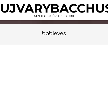
Skip
UJVARYBACCHU
to
content
MINDIG EGY ÉRDEKES CIKK
bableves