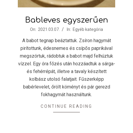
Bableves egyszerűen
2021-
On:
2021.03.07.
In:
Egyéb kategória
03-
A babot tegnap beáztattuk. Zsíron hagymát
07
pirítottunk, édesnemes és csípős paprikával
megszórtuk, rádobtuk a babot majd felhúztuk
vízzel. Egy óra főzés után hozzáadtuk a sárga-
és fehérrépát, illetve a tavaly készített
kolbász utolsó falatjait. Fűszerképp
babérlevelet, őrölt köményt és pár gerezd
fokhagymát használtunk.
CONTINUE READING