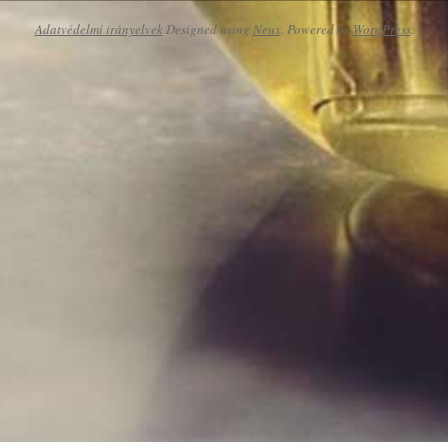
Adatvédelmi irányelvek
Designed using
Neux
. Powered by
WordPress
.